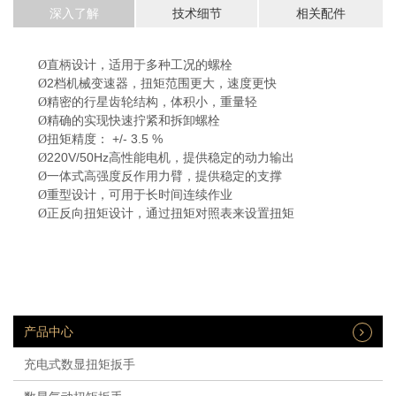
深入了解
技术细节
相关配件
Ø
直
柄
设计
，适用于多种工况的螺栓
2
Ø
档机械变速器，扭矩范围更大，速度更快
Ø
精密的行星齿轮结构，体积小，重量轻
Ø
精确的实现快速拧紧和拆卸螺栓
+/- 3.5
%
Ø
扭矩精度：
220V/50Hz
Ø
高性能电机，提供稳定的动力
输出
Ø
一体式高强度反作用力臂，提供稳定的支撑
Ø
重型设计，可用于长时间连续作业
Ø
正反向扭矩设计，通过扭矩对照表来设置扭矩
产品中心
充电式数显扭矩扳手